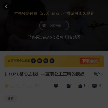
本视频需付费【230】钻石，付费后可永久观看
立即登录
已购买过或vip会员可
登陆
观看
获取会员
会员可看全站视频
〖H.P.L栖心之栈〗—蓝装公主芷晴的贱奴
简介
2.0
1
0
|
舔脚