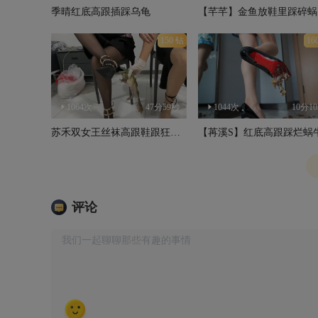
季晴红底高跟插踩乌龟
【
150 钻
16
1064次
47分59秒
1044次
10分1
苏禾双女王丝袜高跟鞋跟狂插牛蛙
【苒溪S】红底高跟踩烂蜗
评论