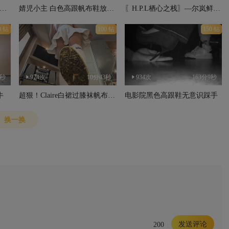
芊芊】金鱼放鞋里踩碎蜗牛 鞋跟插鱼
婧児小主 白色高跟帆布鞋放松解压螃蟹
〖H.P.L栖心之栈〗—尔岚鲜红高跟踩爆牛蛙
0 钻
100 钻
150 钻
0秒
974次
10分43秒
934次
163分9秒
牛
超狠！Claire白裙过膝袜帆布鞋跳踩虫爆浆
电影院黑色高跟鞋无意识踩手
换一换
发送评论
200