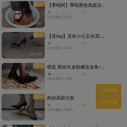
100 钻
【季晴阿】季晴黑色高跟凉鞋盆里踩金鱼酱
1.0
348次播放
|
0喜欢
9分32秒
120 钻
【灵ling】灵欢小公主JK高跟踩面包夹心+处刑小龙虾
1.0
226次播放
|
0喜欢
9分22秒
160 钻
萌棠 黑丝JK皮鞋碾压金鱼+爆踩龟龟
2.0
368次播放
|
1喜欢
14分01秒
在线客服
100 钻
肉丝高跟大鱼
APP下载
1.0
214次播放
|
0喜欢
15分21秒