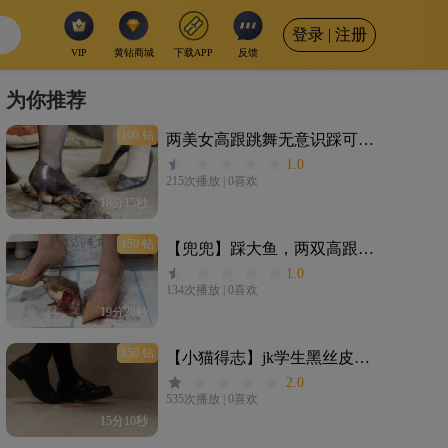
登录 | 注册
VIP
黄钻商城
下载APP
反馈
为你推荐
100 钻
两美女高跟跳舞无意识踩可怜的牛蛙
1.0
215次播放
|
0喜欢
18分15秒
150 钻
【兜兜】踩大鱼，两双高跟鞋踩碎贱鱼，变成肉泥粘在鞋底
1.0
134次播放
|
0喜欢
19分26秒
150 钻
【小猫得志】jk学生黑丝皮鞋踩乌龟
2.0
535次播放
|
0喜欢
15分10秒