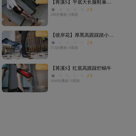
150 钻
【苒溪S】平底大长腿鞋暴踩小龙虾尸体
2.0
249次播放
|
0喜欢
9分49秒
160 钻
【彼岸花】厚黑高跟踩踏小龙虾
2.0
373次播放
|
0喜欢
15分24秒
160 钻
【苒溪S】红底高跟踩烂蜗牛
2.0
1044次播放
|
0喜欢
10分10秒