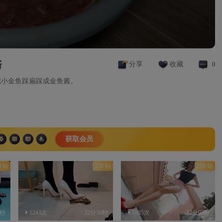
酱
分享
收藏
0
把小金鱼踩扁踩成金鱼酱。
获取会员
0 钻
150 钻
200 钻
5秒
1243次
32分36秒
1085次
12分07秒