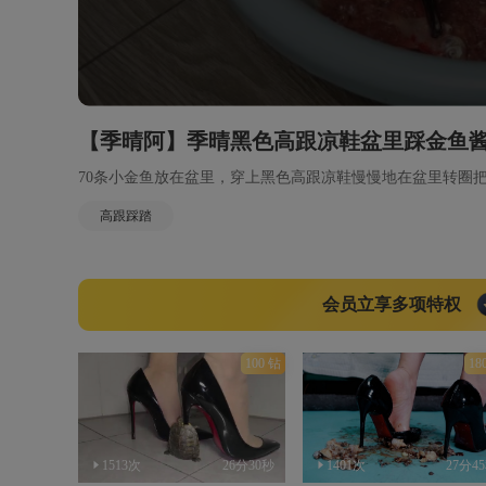
【季晴阿】季晴黑色高跟凉鞋盆里踩金鱼
70条小金鱼放在盆里，穿上黑色高跟凉鞋慢慢地在盆里转圈
高跟踩踏
会员立享多项特权
100 钻
18
1513次
26分30秒
1401次
27分4